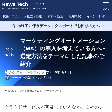
MENU
技術コラム
お役立ち情報
資料・動画
活用事例
イベントレポート
Quip終了に伴うデータエクスポートでお困りの方へ
マーケティングオートメーション
（MA）の導入を考えている方へ～
2019
5/15
選定方法をテーマにした記事のご
紹介
2019年5月15日
技術コラム
マーケティング
Salesforce認定コンサルタント
HOME
ブログ
技術コラム
マーケティング
クラウドサービスが普及しているなか、自社のシ