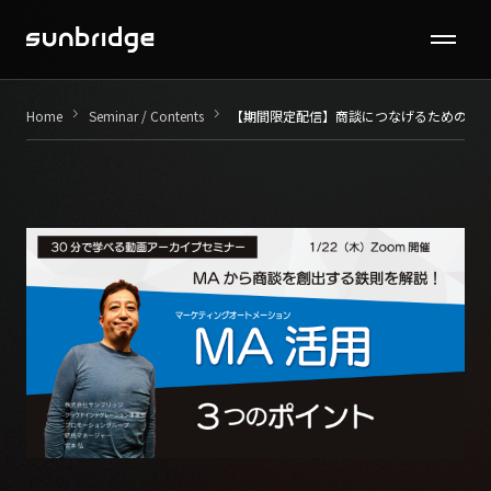
Seminar / Contents
keyboard_arrow_right
keyboard_arrow_right
Home
Seminar / Contents
【期間限定配信】商談につなげるためのMA
Company
News
Recruit
Contact