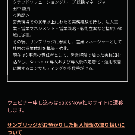
クラウドソリューショングループ 統括マネージャー
田中 康資
＜略歴＞
営業現場での10年以上にわたる実務経験を持ち、法人営
業・営業マネジメント・営業戦略・戦術立案など幅広い領
域に従事。
その後、サンブリッジに参画し、営業マネージャーとして
社内の営業体制を構築・強化。
現在はSI事業の責任者として、営業経験で培った実践知を
活かし、Salesforce導入および導入後の定着化・運用改善
に関するコンサルティングを多数手がける。
ウェビナー申し込みはSalesNow社のサイトに遷移
します。
サンブリッジがお預かりした個人情報の取り扱いに
ついて