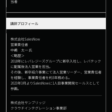
当者
講師プロフィール
株式会社SalesNow
営業責任者
中嶋 太一 氏
＜略歴＞
2018年にレバレジーズグループに新卒入社し、レバテック
に配属後法人営業を担当。
その後、新卒紹介事業にて法人営業リーダー、営業責任者
を経験し、事業責任者を約3年務める。
2023年3月よりSalesNowに1人目事業開発セールスとして
参画。
株式会社サンブリッジ
クラウドインテグレーション事業部