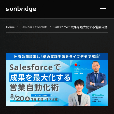
Seminar / Contents
keyboard_arrow_right
keyboard_arrow_right
Home
Seminar / Contents
Salesforceで成果を最大化する営業自動
Company
News
Recruit
Contact