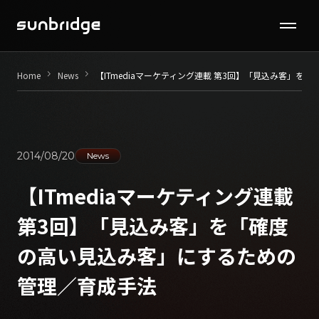
Seminar / Contents
keyboard_arrow_right
keyboard_arrow_right
Home
News
【ITmediaマーケティング連載 第3回】「見込み客」
Company
News
2014/08/20
News
Recruit
【ITmediaマーケティング連載
第3回】「見込み客」を「確度
Contact
の高い見込み客」にするための
管理／育成手法