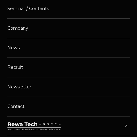
Seminar / Contents
Company
News
Recruit
Newsletter
Contact
arrow_outward