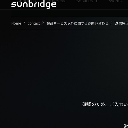
About Us
Business
Services
Works
keyboard_arrow_right
keyboard_arrow_right
keyboard_arrow_right
Home
contact
製品サービス以外に関するお問い合わせ
送信完
確認のため、ご入力い