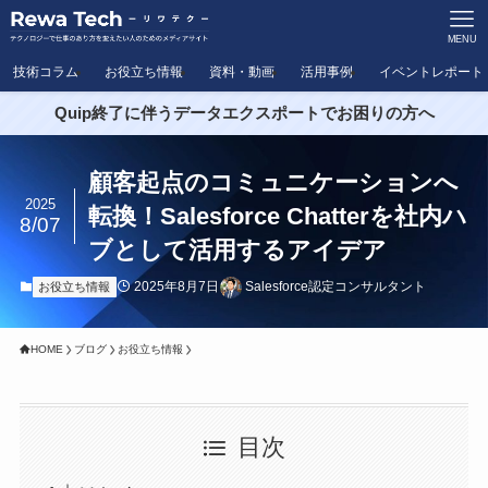
MENU
技術コラム
お役立ち情報
資料・動画
活用事例
イベントレポート
Quip終了に伴うデータエクスポートでお困りの方へ
顧客起点のコミュニケーションへ
2025
転換！Salesforce Chatterを社内ハ
8/07
ブとして活用するアイデア
2025年8月7日
Salesforce認定コンサルタント
お役立ち情報
HOME
ブログ
お役立ち情報
目次