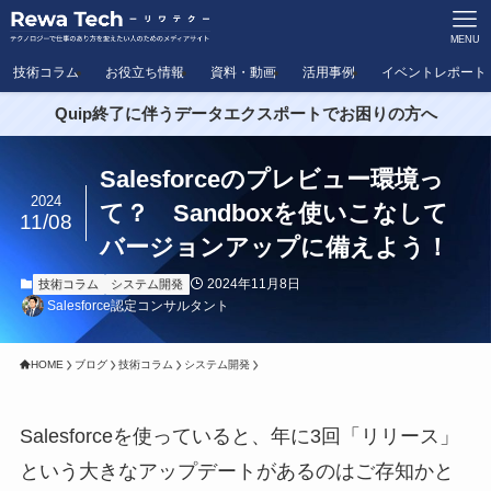
MENU
技術コラム
お役立ち情報
資料・動画
活用事例
イベントレポート
Quip終了に伴うデータエクスポートでお困りの方へ
Salesforceのプレビュー環境っ
2024
て？ Sandboxを使いこなして
11/08
バージョンアップに備えよう！
2024年11月8日
技術コラム
システム開発
Salesforce認定コンサルタント
HOME
ブログ
技術コラム
システム開発
Salesforceを使っていると、年に3回「リリース」
という大きなアップデートがあるのはご存知かと