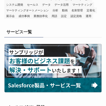
システム開発
セールス
データ
データ活用
マーケティング
マーケティングオートメーション
分析
動画
名刺管理
定着化
展示会
成功事例
業務効率化
用語
設定
認定資格
運用
サービス一覧