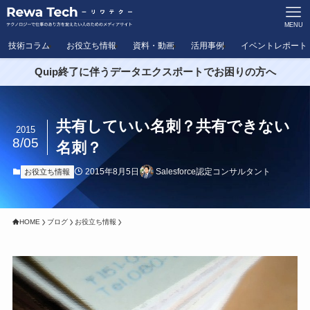
MENU
技術コラム
お役立ち情報
資料・動画
活用事例
イベントレポート
Quip終了に伴うデータエクスポートでお困りの方へ
共有していい名刺？共有できない
2015
8/05
名刺？
2015年8月5日
Salesforce認定コンサルタント
お役立ち情報
HOME
ブログ
お役立ち情報