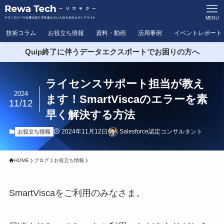
MENU
技術コラム
お役立ち情報
資料・動画
活用事例
イベントレポート
Quip終了に伴うデータエクスポートでお困りの方へ
ライセンスサポート担当が教え
2024
ます！SmartViscaのエラーを素
11/12
早く解決する方法
2024年11月12日
Salesforce認定コンサルタント
お役立ち情報
HOME
ブログ
お役立ち情報
SmartViscaをご利用のみなさま。