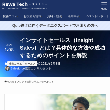
MENU
技術コラム
お役立ち情報
資料・動画
活用事例
イベントレポート
Quip終了に伴うデータエクスポートでお困りの方へ
インサイトセールス（Insight
2021
Sales）とは？具体的な方法や成功
1/08
するためのポイントを解説
2021年1月8日
技術コラム
セールス
Salesforce認定コンサルタント
HOME
ブログ
技術コラム
セールス