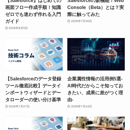
【Salesforce】はじめての
Salesforceの新機能！Web
画面フロー作成手順！知識
Console（Beta）とは？実
ゼロでも迷わず作れる入門
際に触ってみた
ガイド
2026年7月30日
2026年8月5日
【Salesforceのデータ登録
企業属性情報の活用例5選-
ツール徹底比較】データイ
AI時代だからこそ知ってお
ンポートウィザードとデー
きたい、成果に差がつく理
タローダーの使い分け基準
由-
2026年7月27日
2026年7月24日