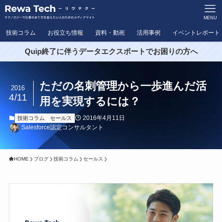
MENU
技術コラム
お役立ち情報
資料・動画
活用事例
イベントレポート
Quip終了に伴うデータエクスポートでお困りの方へ
ただの名刺管理から一歩進んだ活
2016
4/11
用を実現するには？
2016年4月11日
技術コラム
セールス
Salesforce認定コンサルタント
HOME
ブログ
技術コラム
セールス