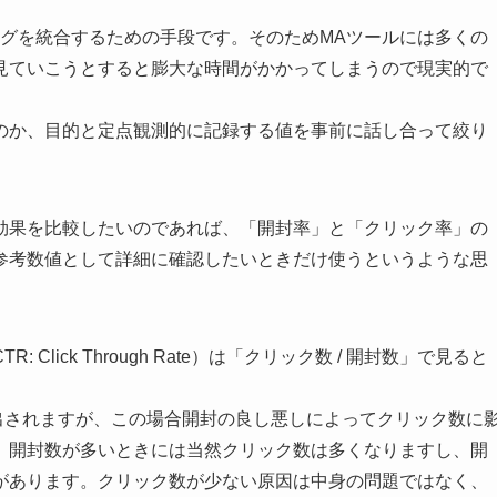
ングを統合するための手段です。そのためMAツールには多くの
見ていこうとすると膨大な時間がかかってしまうので現実的で
のか、目的と定点観測的に記録する値を事前に話し合って絞り
効果を比較したいのであれば、「開封率」と「クリック率」の
参考数値として詳細に確認したいときだけ使うというような思
lick Through Rate）は「クリック数 / 開封数」で見ると
算出されますが、この場合開封の良し悪しによってクリック数に
。開封数が多いときには当然クリック数は多くなりますし、開
があります。クリック数が少ない原因は中身の問題ではなく、