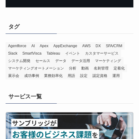
タグ
Agentforce
AI
Apex
AppExchange
AWS
DX
SFA/CRM
Slack
SmartVisca
Tableau
イベント
カスタマーサービス
システム開発
セールス
データ
データ活用
マーケティング
マーケティングオートメーション
分析
動画
名刺管理
定着化
展示会
成功事例
業務効率化
用語
設定
認定資格
運用
サービス一覧