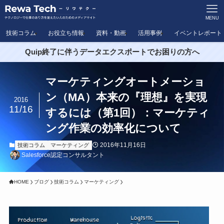
MENU
技術コラム
お役立ち情報
資料・動画
活用事例
イベントレポート
Quip終了に伴うデータエクスポートでお困りの方へ
マーケティングオートメーショ
ン（MA）本来の『理想』を実現
2016
11/16
するには（第1回）：マーケティ
ング作業の効率化について
2016年11月16日
技術コラム
マーケティング
Salesforce認定コンサルタント
HOME
ブログ
技術コラム
マーケティング