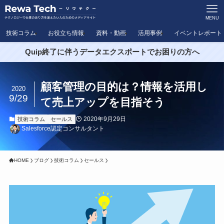
MENU
技術コラム
お役立ち情報
資料・動画
活用事例
イベントレポート
Quip終了に伴うデータエクスポートでお困りの方へ
顧客管理の目的は？情報を活用し
2020
9/29
て売上アップを目指そう
2020年9月29日
技術コラム
セールス
Salesforce認定コンサルタント
HOME
ブログ
技術コラム
セールス