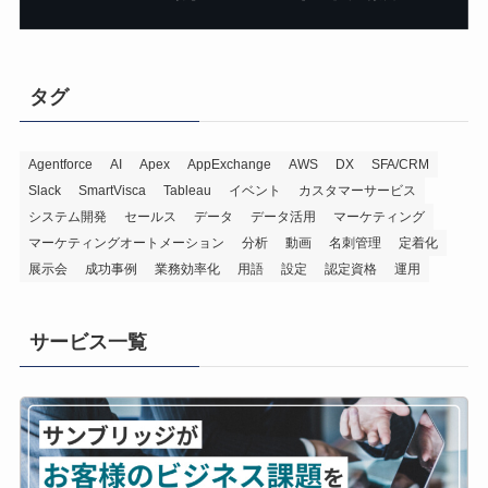
タグ
Agentforce
AI
Apex
AppExchange
AWS
DX
SFA/CRM
Slack
SmartVisca
Tableau
イベント
カスタマーサービス
システム開発
セールス
データ
データ活用
マーケティング
マーケティングオートメーション
分析
動画
名刺管理
定着化
展示会
成功事例
業務効率化
用語
設定
認定資格
運用
サービス一覧