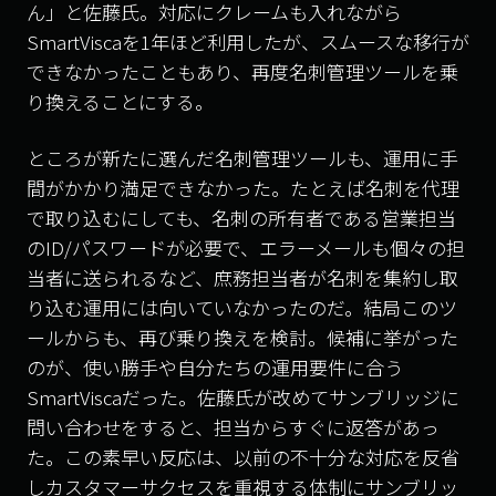
ん」と佐藤氏。対応にクレームも入れながら
SmartVisca
を
1
年ほど利用したが、スムースな移行が
できなかったこともあり、再度名刺管理ツールを乗
り換えることにする。
ところが新たに選んだ名刺管理ツールも、運用に手
間がかかり満足できなかった。たとえば名刺を代理
で取り込むにしても、名刺の所有者である営業担当
の
ID/
パスワードが必要で、エラーメールも個々の担
当者に送られるなど、庶務担当者が名刺を集約し取
り込む運用には向いていなかったのだ。結局このツ
ールからも、再び乗り換えを検討。候補に挙がった
のが、使い勝手や自分たちの運用要件に合う
SmartVisca
だった。佐藤氏が改めてサンブリッジに
問い合わせをすると、担当からすぐに返答があっ
た。この素早い反応は、以前の不十分な対応を反省
しカスタマーサクセスを重視する体制にサンブリッ