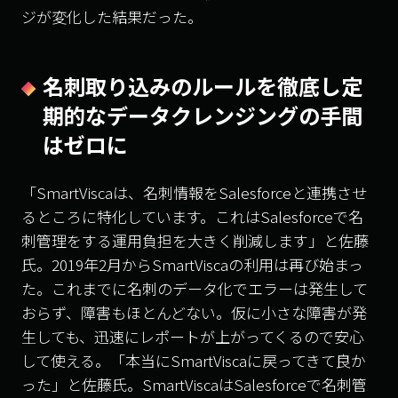
ジが変化した結果だった。
名刺取り込みのルールを徹底し定
期的なデータクレンジングの手間
はゼロに
「
SmartVisca
は、名刺情報を
Salesforce
と連携させ
るところに特化しています。これは
Salesforce
で名
刺管理をする運用負担を大きく削減します」と佐藤
氏。
2019
年
2
月から
SmartVisca
の利用は再び始まっ
た。これまでに名刺のデータ化でエラーは発生して
おらず、障害もほとんどない。仮に小さな障害が発
生しても、迅速にレポートが上がってくるので安心
して使える。「本当に
SmartVisca
に戻ってきて良か
った」と佐藤氏。
SmartViscaはSalesforceで名刺管