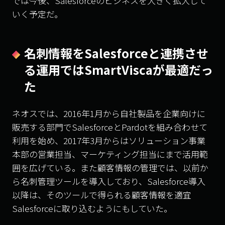
では今後、
Salesforce
のビジネスを大きく拡大して
いく予定だ。
名刺情報を
Salesforce
と連携させ
る運用では
SmartVisca
が最適だっ
た
ネオスでは、
2016
年
1
月から自社製品を企業向けに
販売する部門で
Salesforce
と
Pardot
を組み合わせて
利用を始め、
2017
年
3
月からはソリューション事業
本部の営業担当、マーケティング担当にまで活用範
囲を広げている。また顧客情報の管理では、以前か
ら名刺管理ツールを導入しており、
Salesforce
導入
以降は、そのツールで得られる顧客情報を適宜
Salesforce
に取り込むようにもしていた。