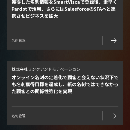
獲得した名刺情報をSmartViscaで登録後、素早く
Pardotで活用、さらにはSalesforceのSFAへと連
携させビジネスを拡大
arrow_forward
名刺管理