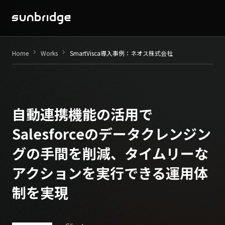
Seminar / Contents
keyboard_arrow_right
keyboard_arrow_right
Home
Works
SmartVisca導入事例：ネオス株式会社
Company
News
自動連携機能の活用で
Recruit
Salesforceのデータクレンジン
グの手間を削減、
タイムリーな
Contact
アクションを実行できる運用体
制を実現