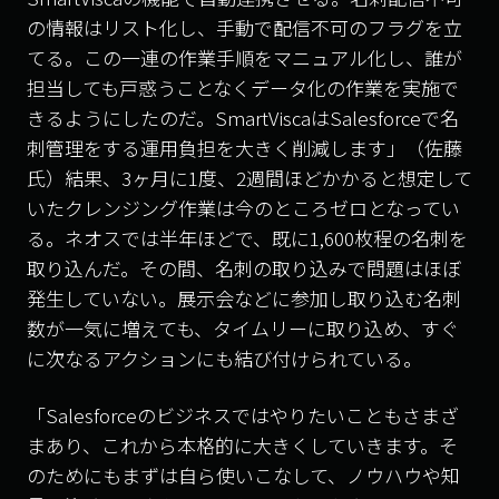
の情報はリスト化し、手動で配信不可のフラグを立
てる。この一連の作業手順をマニュアル化し、誰が
担当しても戸惑うことなくデータ化の作業を実施で
きるようにしたのだ。S
martViscaはSalesforceで名
刺管理をする運用負担を大きく削減します」（佐藤
氏）
結果、
3
ヶ月に
1
度、
2
週間ほどかかると想定して
いたクレンジング作業は今のところゼロとなってい
る。ネオスでは半年ほどで、既に
1,600
枚程の名刺を
取り込んだ。その間、名刺の取り込みで問題はほぼ
発生していない。展示会などに参加し取り込む名刺
数が一気に増えても、タイムリーに取り込め、すぐ
に次なるアクションにも結び付けられている。
「
Salesforce
のビジネスではやりたいこともさまざ
まあり、これから本格的に大きくしていきます。そ
のためにもまずは自ら使いこなして、ノウハウや知