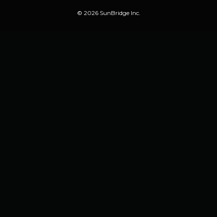
arrow_outward
arrow_outward
YouTube
サイト利用規約
個人情報保護方針
情報セキュリティ基本方針
コンプライアンス規程
© 2026 SunBridge Inc.