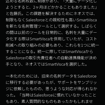
込める名刺枚数に制限があり、「大量にデータ化し
ようとすると、
2
ヶ月ほどかかることもありました」
と佐藤氏。この課題を解決するためにネオスでは、
制限もなく
Salesforce
との親和性も高い
SmartVisca
を新たな名刺管理ツールとして選択する。しばらく
の間は以前のツールを日常的に、名刺を大量にデー
タ化する際は
SmartVisca
を併用していたが、コスト
削減への取り組みの必要もあり、これらを
1
つに統一
することになる。統一に際しては
SmartVisca
から
Salesforce
の取引先責任者への自動連携機能が決め
手となり、ネオスでは
SmartVisca
を選択した。
一本化のためには、旧来の名刺データを
Salesforce
に移行する必要があったが、サポートをサンブリッ
ジに依頼したものの、思うような対応が得られなか
った。「当時は
Salesforce
に慣れていなかったこと
もあり、素人質問的なものもあったかもしれませ