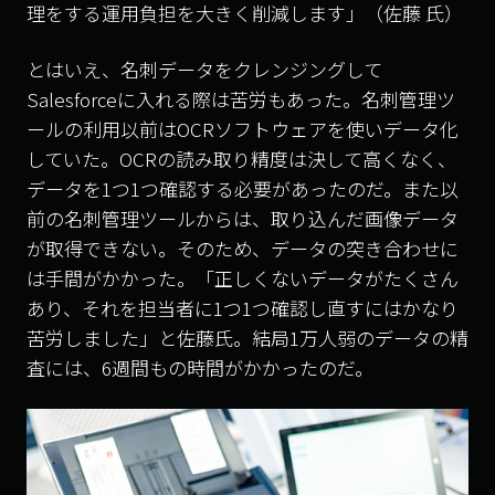
理をする運用負担を大きく削減します」（佐藤 氏）
とはいえ、名刺データをクレンジングして
Salesforce
に入れる際は苦労もあった。名刺管理ツ
ールの利用以前は
OCR
ソフトウェアを使いデータ化
していた。
OCR
の読み取り精度は決して高くなく、
データを
1
つ
1
つ確認する必要があったのだ。また以
前の名刺管理ツールからは、取り込んだ画像データ
が取得できない。そのため、データの突き合わせに
は手間がかかった。「正しくないデータがたくさん
あり、それを担当者に
1
つ
1
つ確認し直すにはかなり
苦労しました」と佐藤氏。結局
1
万人弱のデータの精
査には、
6
週間もの時間がかかったのだ。