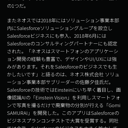
の
1
つだ。
またネオスでは
2018
年にはソリューション事業本部
内に
Salesforce
ソリューショングループを設立し
Salesforce
ビジネスにも参入、
2018
年
6
月には
Salesforce
のコンサルティングパートナーにも認定
された。「ネオスはスマートフォンのアプリケーシ
ョン開発の経験も豊富で、デザインや
UI/UX
には強
みがあります。それを
Salesforce
のビジネスでも生
かしたいです」と語るのは、ネオス株式会社
ソリュ
ーション事業本部サブリーダーの佐藤夕佳氏だ。
Salesforce
の技術では
Einstein
にいち早く着目し、画
像認識
AI
の「
Einstein Vision
」を利用しスマートフォ
ンで写真を撮るだけで廃棄物の分別が行える「
Gomi
SAMURAI
」を開発した。このアプリは
Salesforce
の
ビジネスプランコンテストで大賞を受賞する。同社