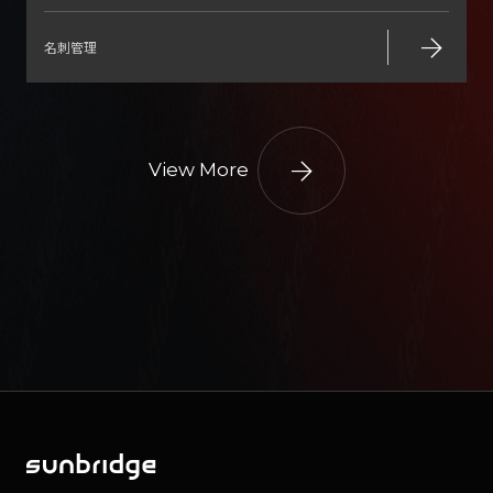
株式会社ロゼッタ
名刺のデジタル化にかかる社内工数をほぼゼロに
し、 営業プロセスを最適化することで商談創出に
貢献
arrow_forward
名刺管理
arrow_forward
View More