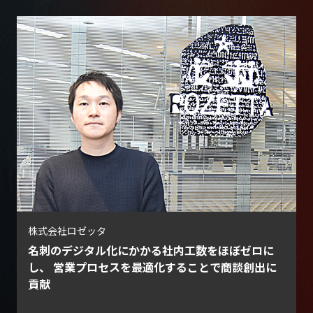
株式会社リンクアンドモチベーション
オンライン名刺の定着化で顧客と会えない状況下で
も名刺獲得目標を達成し、紙の名刺ではできなかっ
た顧客との関係性強化を実現
arrow_forward
名刺管理