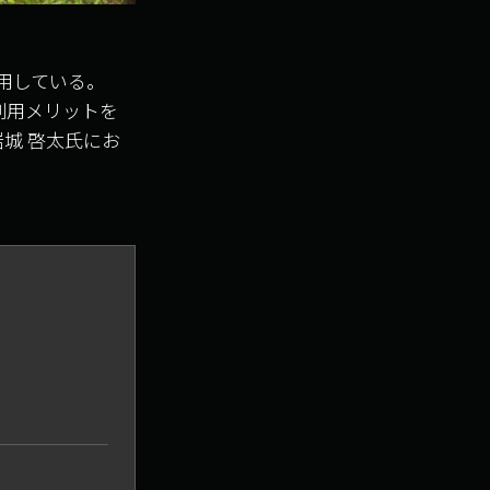
利用している。
の利用メリットを
城 啓太氏にお