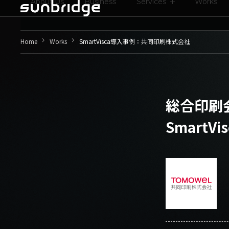
About Us
Business
Services
Works
keyboard_arrow_right
keyboard_arrow_right
Home
Works
SmartVisca導入事例：共同印刷株式会社
総合印刷
SmartV