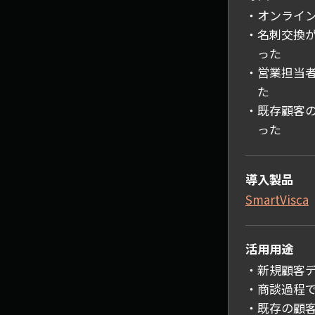
オンライ
名刺交換
った
営業担当
た
既存顧客
った
導入製品
SmartVisca
活用用途
新規顧客
商談過程
既存の顧