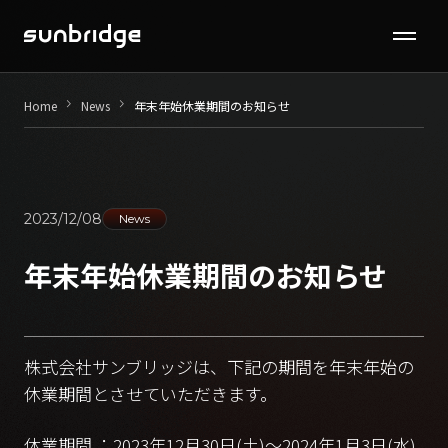
Seminar / Contents
keyboard_arrow_right
keyboard_arrow_right
Home
News
年末年始休業期間のお知らせ
Company
News
2023/12/08
News
Recruit
年末年始休業期間のお知らせ
Contact
株式会社サンブリッジは、下記の期間を年末年始の
休業期間とさせていただきます。
休業期間 ：2023年12月30日(土)〜2024年1月3日(水)