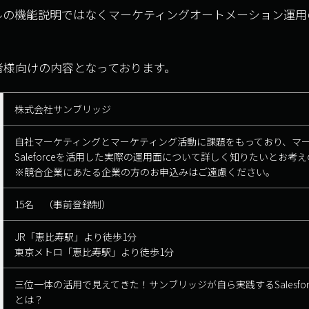
ルの機能説明ではなくマーケティングオートメーション運用
者様向けの内容となっております。
株式会社サンブリッジ
自社マーケティングとマーケティング活動に課題をもっており、マ
Saleforceを活用した実際の運用面について詳しく知りたいとお考
※競合企業にあたる企業の方のお申込みはご遠慮ください。
15名 （事前登録制）
JR「恵比寿駅」より徒歩1分
東京メトロ「恵比寿駅」より徒歩1分
三位一体の活用で見えてきた！サンブリッジが自ら実践するSalesfo
とは？