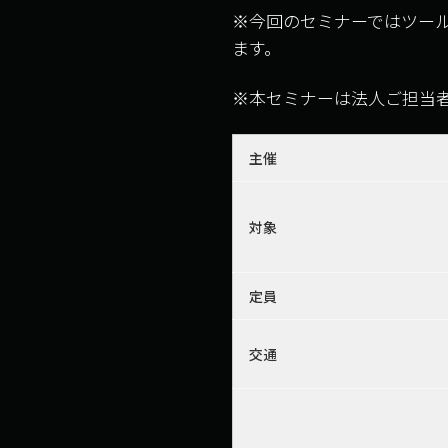
※今回のセミナーではツー
ます。
※本セミナーは法人ご担当
主催
対象
定員
交通