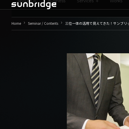
About Us
Business
Services
Works
keyboard_arrow_right
keyboard_arrow_right
Home
Seminar / Contents
三位一体の活用で見えてきた！サンブリッジ