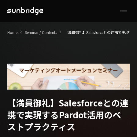
Seminar / Contents
keyboard_arrow_right
keyboard_arrow_right
Home
Seminar / Contents
【満員御礼】Salesforceとの連携で実現す
Company
News
Recruit
Contact
【満員御礼】Salesforceとの連
携で実現するPardot活用のベ
ストプラクティス