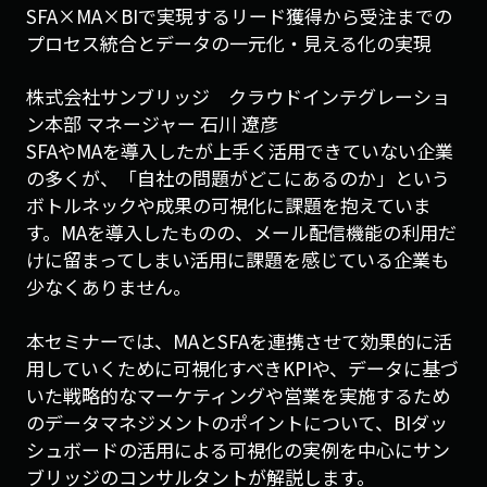
SFA×MA×BIで実現するリード獲得から受注までの
プロセス統合とデータの一元化・見える化の実現
株式会社サンブリッジ クラウドインテグレーショ
ン本部 マネージャー 石川 遼彦
SFAやMAを導入したが上手く活用できていない企業
の多くが、
「自社の問題がどこにあるのか」
という
ボトルネックや成果の可視化に課題を抱えていま
す。
MAを導入したものの、
メール配信機能の利用だ
けに留まってしまい活用に課題を感じてい
る企業も
少なくありません。
本セミナーでは、
MAとSFAを連携させて効果的に活
用していくために可視化すべ
きKPIや、
データに基づ
いた戦略的なマーケティングや営業を実施するため
の
データマネジメントのポイントについて、
BIダッ
シュボードの活用による可視化の実例を中心にサン
ブリッ
ジのコンサルタントが解説します。