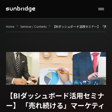
Seminar / Contents
keyboard_arrow_right
keyboard_arrow_right
Home
Seminar / Contents
【BIダッシュボード活用セミナー】
「売れ
Company
News
Recruit
Contact
【BIダッシュボード活用セミナ
ー】
「売れ続ける」マーケティ