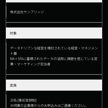
株式会社サンブリッジ
対象
データドリブンな経営を検討されている経営・マネジメン
ト層
MA＋SFAに蓄積されたデータの活用に課題を感じている営
業・マーケティング担当者
定員
20名 [事前登録制]
※同業の企業様からのお申込みはご遠慮ください。