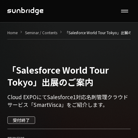
Seminar / Contents
keyboard_arrow_right
keyboard_arrow_right
Home
Seminar / Contents
「Salesforce World Tour Tokyo」出展の
Company
News
「Salesforce World Tour
Recruit
Tokyo」出展のご案内
Cloud EXPOにてSalesforce1対応名刺管理クラウド
Contact
サービス「SmartVisca」をご紹介します。
受付終了