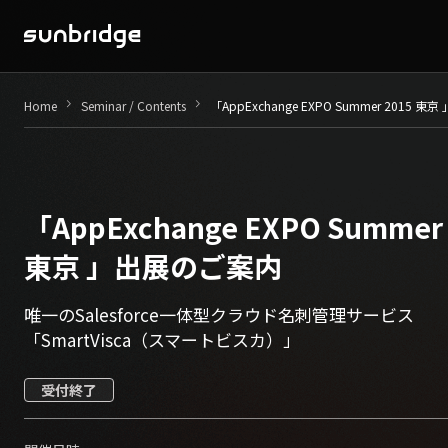
Seminar / Contents
keyboard_arrow_right
keyboard_arrow_right
Home
Seminar / Contents
「AppExchange EXPO Summer 2015 
Company
News
「AppExchange EXPO Summer
Recruit
東京 」出展のご案内
唯一のSalesforce一体型クラウド名刺管理サービス
Contact
「SmartVisca（スマートビスカ）」
受付終了