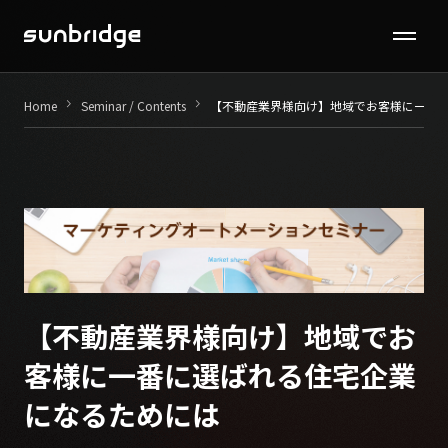
Seminar / Contents
keyboard_arrow_right
keyboard_arrow_right
Home
Seminar / Contents
【不動産業界様向け】地域でお客様に一番
Company
News
Recruit
Contact
【不動産業界様向け】地域でお
客様に一番に選ばれる住宅企業
になるためには