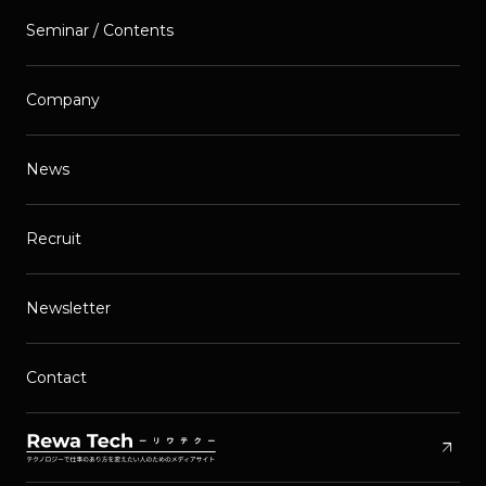
Seminar / Contents
Company
News
Recruit
Newsletter
Contact
arrow_outward