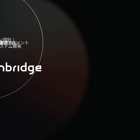
設計 /
 イネーブルメント
 課題抽出
販売
システム開発