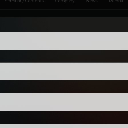
Seminar / Contents
Company
News
Recruit
NING
Y WE WO
H