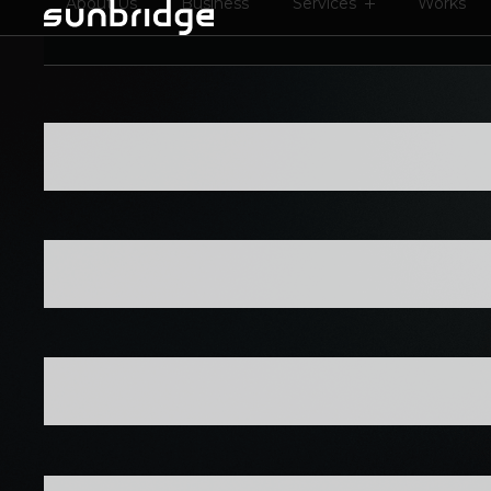
About Us
Business
Services
Works
REDEFI
THE WA
THROUG