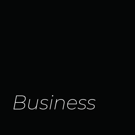
B
u
s
i
n
e
s
s