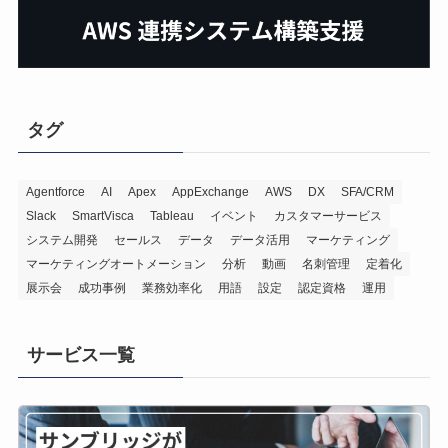
タグ
Agentforce
AI
Apex
AppExchange
AWS
DX
SFA/CRM
Slack
SmartVisca
Tableau
イベント
カスタマーサービス
システム開発
セールス
データ
データ活用
マーケティング
マーケティングオートメーション
分析
動画
名刺管理
定着化
展示会
成功事例
業務効率化
用語
設定
認定資格
運用
サービス一覧