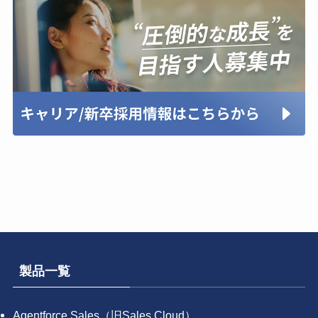
製品一覧
Agentforce Sales（旧Sales Cloud）