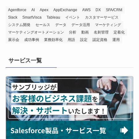
Agentforce
AI
Apex
AppExchange
AWS
DX
SFA/CRM
Slack
SmartVisca
Tableau
イベント
カスタマーサービス
システム開発
セールス
データ
データ活用
マーケティング
マーケティングオートメーション
分析
動画
名刺管理
定着化
展示会
成功事例
業務効率化
用語
設定
認定資格
運用
サービス一覧