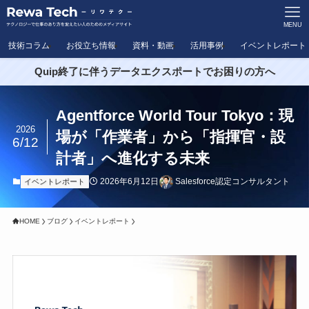
MENU
技術コラム
お役立ち情報
資料・動画
活用事例
イベントレポート
Quip終了に伴うデータエクスポートでお困りの方へ
Agentforce World Tour Tokyo：現
2026
場が「作業者」から「指揮官・設
6/12
計者」へ進化する未来
2026年6月12日
Salesforce認定コンサルタント
イベントレポート
HOME
ブログ
イベントレポート