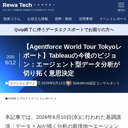
MENU
技術コラム
お役立ち情報
資料・動画
活用事例
イベントレポート
Quip終了に伴うデータエクスポートでお困りの方へ
【Agentforce World Tour Tokyoレ
ポート】Tableauの今後のビジョ
2026
6/12
ン：エージェント型データ分析が
切り拓く意思決定
2026年6月12日
Salesforce認定コンサルタント
イベントレポート
HOME
ブログ
イベントレポート
本記事では、2026年6月10日(水)に行われた基調講
演「データ × AIが描く分析の新境地〜エージェン