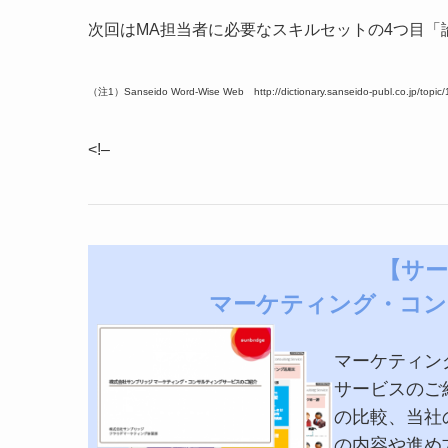
次回はMA担当者に必要なスキルセットの4つ目「
（注1）Sanseido Word-Wise Web http://dictionary.sanseido-publ.co.jp/topic/1
<!–
【サー
マーケティング・コン
マーケティン
サービスのご
の比較、当社
の内容や進め