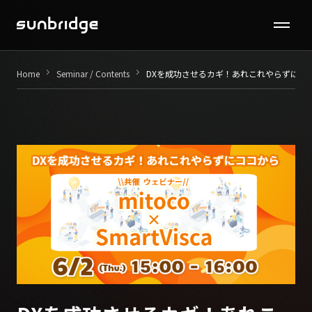
Seminar / Contents
keyboard_arrow_right
keyboard_arrow_right
Home
Seminar / Contents
DXを成功させるカギ！あれこれやらずにコ
Company
News
Recruit
Contact