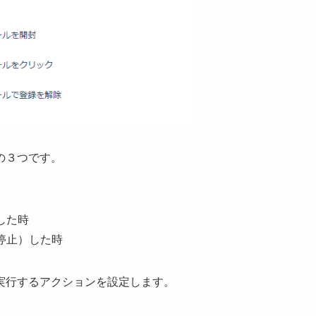
の３つです。
した時
停止）した時
実行するアクションを設定します。