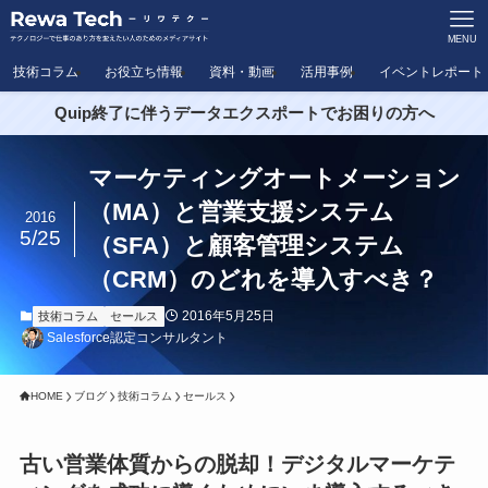
MENU
技術コラム
お役立ち情報
資料・動画
活用事例
イベントレポート
Quip終了に伴うデータエクスポートでお困りの方へ
マーケティングオートメーション
（MA）と営業支援システム
2016
5/25
（SFA）と顧客管理システム
（CRM）のどれを導入すべき？
2016年5月25日
技術コラム
セールス
Salesforce認定コンサルタント
HOME
ブログ
技術コラム
セールス
古い営業体質からの脱却！デジタルマーケテ