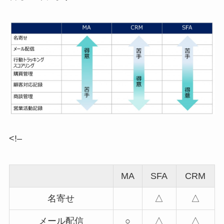
<!–
MA
SFA
CRM
名寄せ
△
△
メール配信
○
△
△