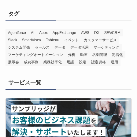
タグ
Agentforce
AI
Apex
AppExchange
AWS
DX
SFA/CRM
Slack
SmartVisca
Tableau
イベント
カスタマーサービス
システム開発
セールス
データ
データ活用
マーケティング
マーケティングオートメーション
分析
動画
名刺管理
定着化
展示会
成功事例
業務効率化
用語
設定
認定資格
運用
サービス一覧