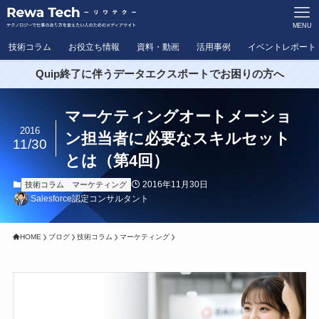
MENU
技術コラム
お役立ち情報
資料・動画
活用事例
イベントレポート
Quip終了に伴うデータエクスポートでお困りの方へ
マーケティングオートメーショ
2016
ン担当者に必要なスキルセット
11/30
とは（第4回）
2016年11月30日
技術コラム
マーケティング
Salesforce認定コンサルタント
HOME
ブログ
技術コラム
マーケティング