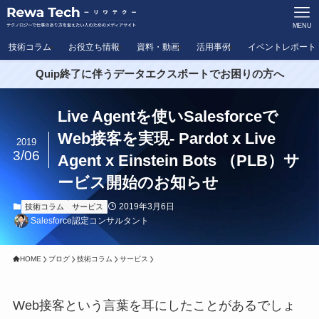
MENU
技術コラム
お役立ち情報
資料・動画
活用事例
イベントレポート
Quip終了に伴うデータエクスポートでお困りの方へ
Live Agentを使いSalesforceで
Web接客を実現- Pardot x Live
2019
3/06
Agent x Einstein Bots （PLB）サ
ービス開始のお知らせ
2019年3月6日
技術コラム
サービス
Salesforce認定コンサルタント
HOME
ブログ
技術コラム
サービス
Web接客という言葉を耳にしたことがあるでしょ