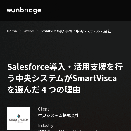
Seminar / Contents
keyboard_arrow_right
keyboard_arrow_right
Home
Works
SmartVisca導入事例：中央システム株式会社
Company
News
Salesforce導入・活用支援を行
Recruit
う中央システムがSmartVisca
を選んだ４つの理由
Contact
Client
中央システム株式会社
Industry