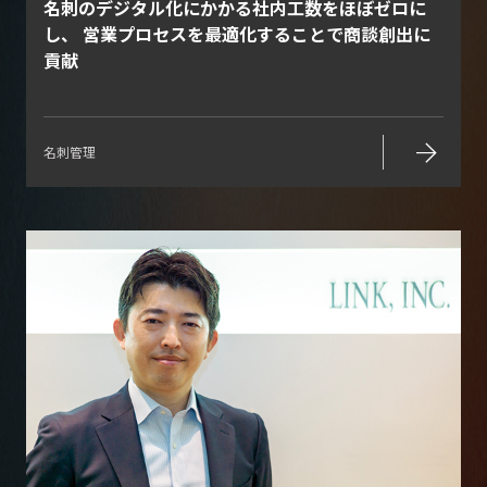
名刺のデジタル化にかかる社内工数をほぼゼロに
し、 営業プロセスを最適化することで商談創出に
貢献
arrow_forward
名刺管理