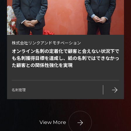
株式会社リンクアンドモチベーション
オンライン名刺の定着化で顧客と会えない状況下で
も名刺獲得目標を達成し、紙の名刺ではできなかっ
た顧客との関係性強化を実現
arrow_forward
名刺管理
arrow_forward
View More