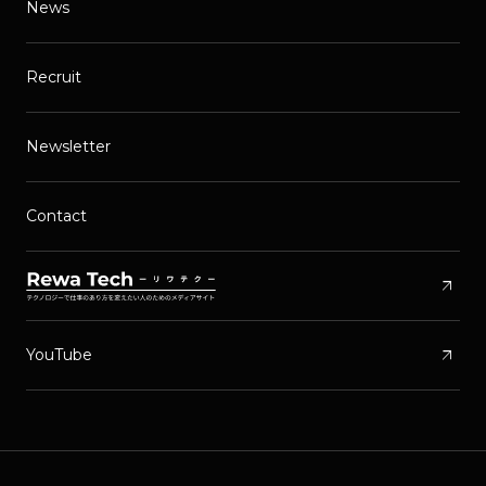
News
Recruit
Newsletter
Contact
arrow_outward
arrow_outward
YouTube