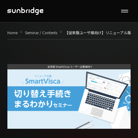
Seminar / Contents
keyboard_arrow_right
keyboard_arrow_right
Home
Seminar / Contents
【従来版ユーザ様向け】
リニューアル版 Sm
Company
News
Recruit
Contact