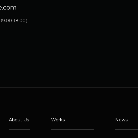
e.com
:00-18:00）
About Us
Works
News