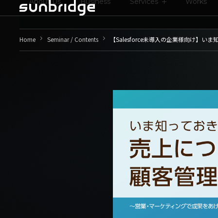
About Us
Business
Services
Works
keyboard_arrow_right
keyboard_arrow_right
Home
Seminar / Contents
【Salesforce未導入の企業様向け】
いま