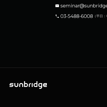
seminar@sunbridg
03-5488-6008
（平日：09