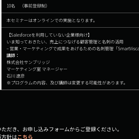
10名 （事前登録制）
本セミナーはオンラインでの実施となります。
【Salesforceを利用していない企業様向け】
いま知っておきたい、売上につなげる顧客管理と名刺の活用
– 営業・マーケティングで成果をあげるための名刺管理「SmartVisc
講師：
株式会社サンブリッジ
マーケティング室 マネージャー
石川 遼彦
※プログラムの内容、及び講師は変更する可能性があります。
いただき、お申し込みフォームからご登録ください。
護方針は
こちら