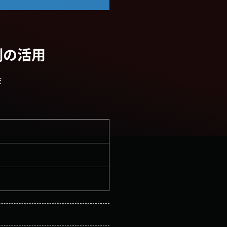
刺の活用
会