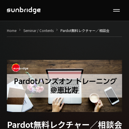
Seminar / Contents
keyboard_arrow_right
keyboard_arrow_right
Home
Seminar / Contents
Pardot無料レクチャー／相談会
Company
News
Recruit
Contact
Pardot無料レクチャー／相談会