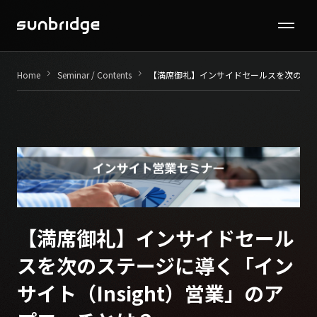
Seminar / Contents
keyboard_arrow_right
keyboard_arrow_right
Home
Seminar / Contents
【満席御礼】インサイドセールスを次のステー
Company
News
Recruit
Contact
【満席御礼】インサイドセール
スを次のステージに導く「イン
サイト（Insight）営業」のア