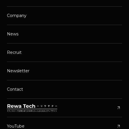
Company
News
Recruit
Newsletter
Contact
arrow_outward
arrow_outward
YouTube