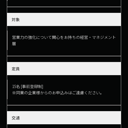
対象
営業力の強化について関心をお持ちの経営・マネジメント
層
定員
15名 [事前登録制]
※同業の企業様からのお申込みはご遠慮ください。
交通