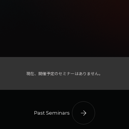
現在、開催予定のセミナーはありません。
arrow_forward
Past Seminars