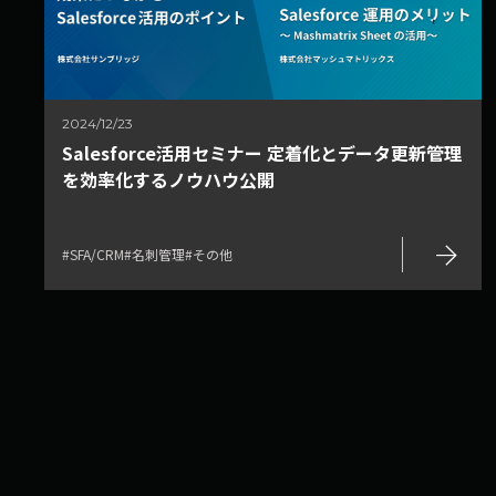
2024/12/23
Salesforce活用セミナー 定着化とデータ更新管理
を効率化するノウハウ公開
arrow_forward
#SFA/CRM
#名刺管理
#その他