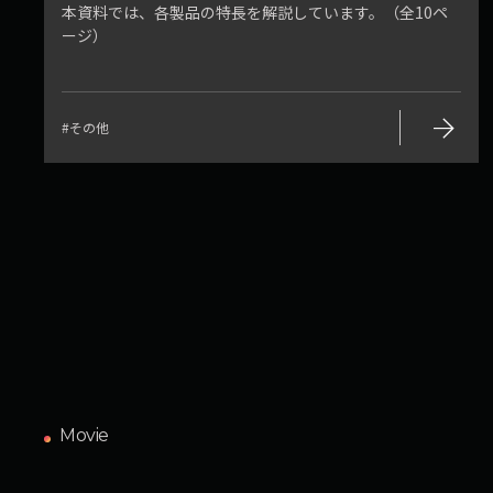
本資料では、各製品の特長を解説しています。（全10ペ
ージ）
arrow_forward
#その他
Movie