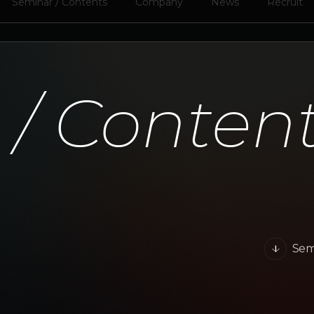
Seminar / Contents
Company
News
Recruit
/ Conten
Sem
arrow_forward