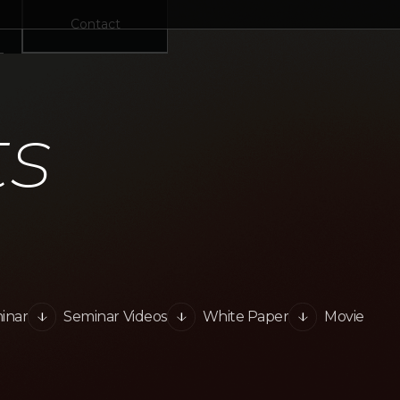
Contact
ts
inar
Seminar Videos
White Paper
Movie
arrow_forward
arrow_forward
arrow_forward