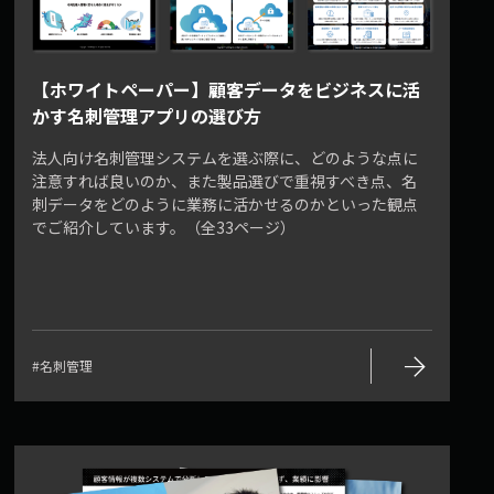
【ホワイトペーパー】顧客データをビジネスに活
かす名刺管理アプリの選び方
法人向け名刺管理システムを選ぶ際に、どのような点に
注意すれば良いのか、また製品選びで重視すべき点、名
刺データをどのように業務に活かせるのかといった観点
でご紹介しています。（全33ページ）
arrow_forward
#名刺管理