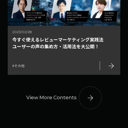
2023/02/28
今すぐ使えるレビューマーケティング実践法
ユーザーの声の集め方・活用法を大公開！
arrow_forward
#その他
arrow_forward
View More Contents