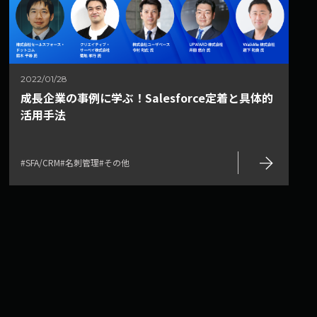
2022/01/28
成長企業の事例に学ぶ！Salesforce定着と具体的
活用手法
arrow_forward
#SFA/CRM
#名刺管理
#その他