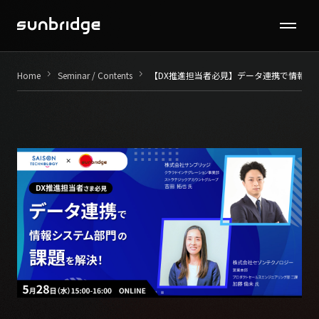
Seminar / Contents
keyboard_arrow_right
keyboard_arrow_right
Home
Seminar / Contents
【DX推進担当者必見】データ連携で情報シ
Company
News
Recruit
Contact