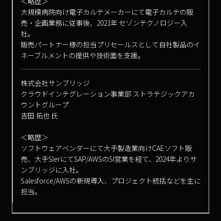
＜略歴＞
大規模病院向け電子カルテメーカーにて電子カルテの販
売・企画業務に従事後、2021年 セゾンテクノロジー入
社。
販売パートナー様の担当プリセールスとして自社製品のイ
ネーブルメントの提供や技術面を支援。
株式会社サンブリッジ
クラウドインテグレーション事業部
ストラテジックアカ
ウントグループ
吉田 拓也 氏
＜略歴＞
ソフトウェアベンダーにて大手製造業向けCAEソフト販
売、大手SIerにてSAP/AWSのSI営業を経て、2024年よりサ
ンブリッジに入社。
Salesforce/AWSの新規導入、プロジェクト統括などを主に
担当。