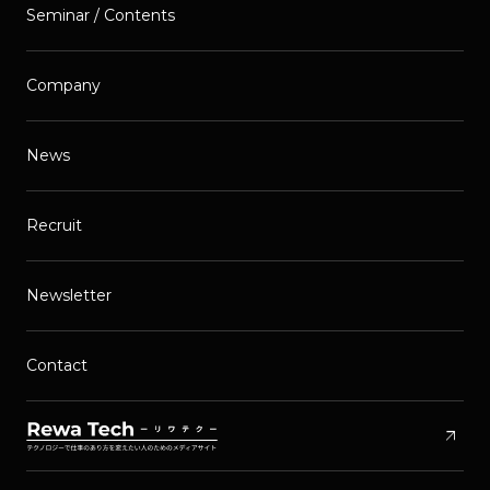
Seminar / Contents
Company
News
Recruit
Newsletter
Contact
arrow_outward