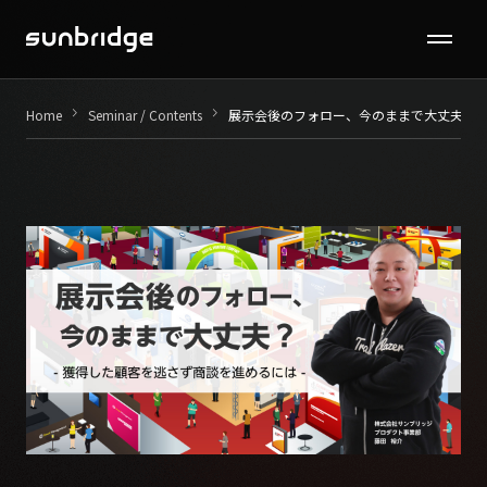
Seminar / Contents
keyboard_arrow_right
keyboard_arrow_right
Home
Seminar / Contents
展示会後のフォロー、今のままで大丈夫？
Company
News
Recruit
Contact