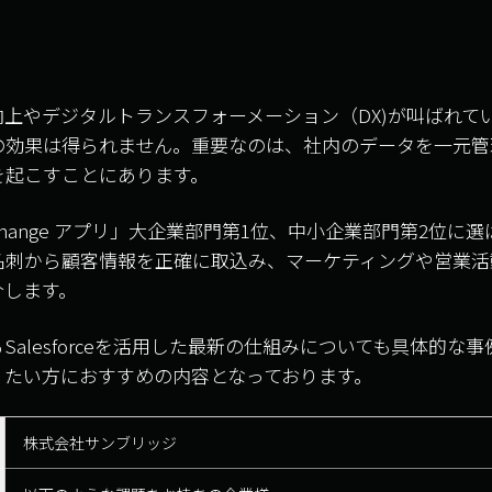
上やデジタルトランスフォーメーション（DX)が叫ばれて
の効果は得られません。重要なのは、社内のデータを一元管
を起こすことにあります。
Exchange アプリ」大企業部門第1位、中小企業部門第2位
利用して名刺から顧客情報を正確に取込み、マーケティングや営
介します。
alesforceを活用した最新の仕組みについても具体的な
りたい方におすすめの内容となっております。
株式会社サンブリッジ