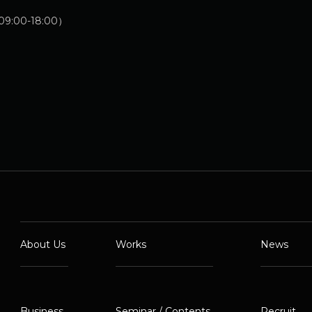
:00-18:00）
About Us
Works
News
Business
Seminar / Contents
Recruit