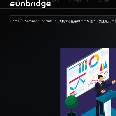
About Us
Business
Services
Works
keyboard_arrow_right
keyboard_arrow_right
Home
Seminar / Contents
成長する企業はここが違う！
​​​​​​