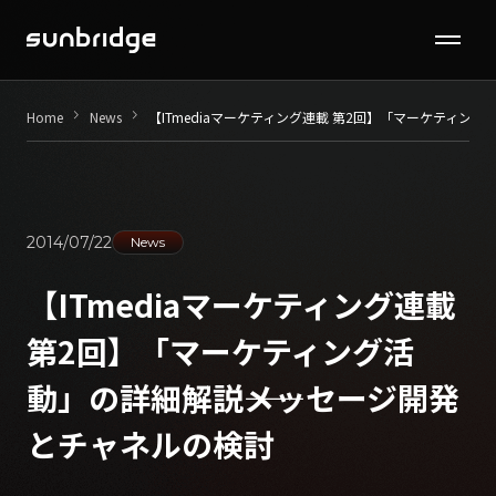
Seminar / Contents
keyboard_arrow_right
keyboard_arrow_right
Home
News
【ITmediaマーケティング連載 第2回】「マーケティン
Company
News
2014/07/22
News
Recruit
【ITmediaマーケティング連載
第2回】「マーケティング活
Contact
動」の詳細解説――メッセージ開発
とチャネルの検討