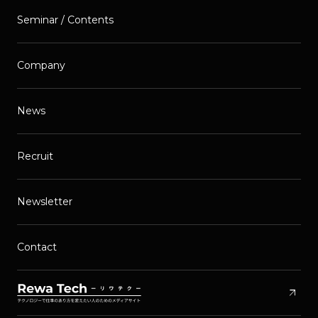
Seminar / Contents
Company
News
Recruit
Newsletter
Contact
arrow_outward