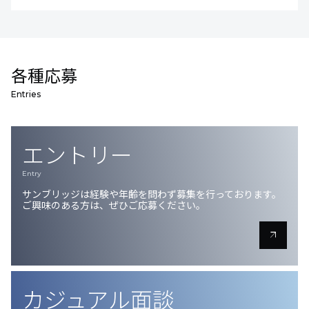
各種応募
Entries
エントリー
Entry
サンブリッジは経験や年齢を問わず募集を行っております。
ご興味のある方は、ぜひご応募ください。
arrow_outward
カジュアル面談