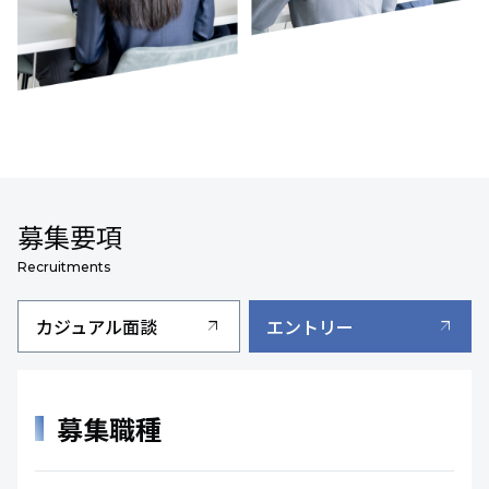
募集要項
Recruitments
カジュアル面談
エントリー
arrow_outward
arrow_outward
募集職種