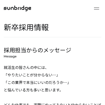
drag_handle
2025 採用サイト
新卒採用情報
会社を知る
事業を知る
組織を知る
採用担当からのメッセージ
数字で見るサンブリッジ
Message
就活生の皆さんの中には、
成長できる環境
「やりたいことが分からない…」
「この業界で本当にいいのだろうか…」
インタビュー
と悩んでいる方も多いと思います。
クロストーク
どんな仕事でも、実際にやってみないと分からないことば
メンバーインタビュー