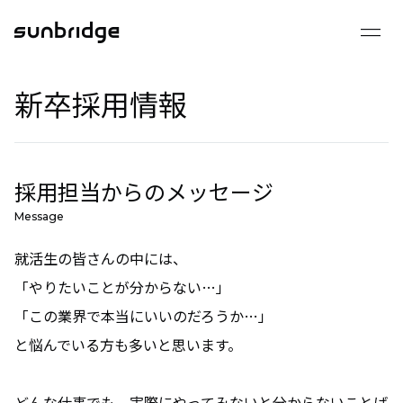
drag_handle
2025 採用サイト
新卒採用情報
会社を知る
事業を知る
組織を知る
採用担当からのメッセージ
数字で見るサンブリッジ
Message
就活生の皆さんの中には、
成長できる環境
「やりたいことが分からない…」
「この業界で本当にいいのだろうか…」
インタビュー
と悩んでいる方も多いと思います。
クロストーク
どんな仕事でも、実際にやってみないと分からないことば
メンバーインタビュー