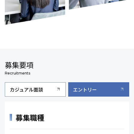
募集要項
Recruitments
カジュアル面談
エントリー
arrow_outward
arrow_outward
募集職種