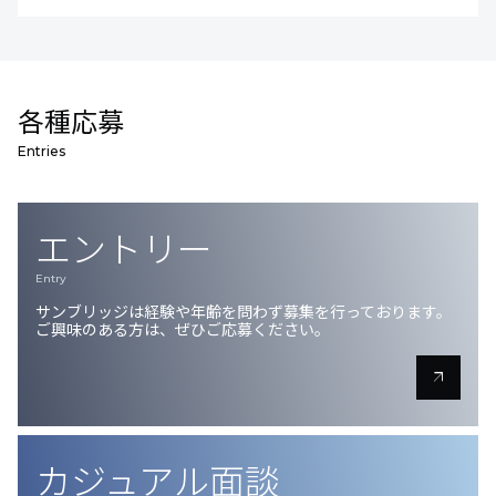
各種応募
Entries
エントリー
Entry
サンブリッジは経験や年齢を問わず募集を行っております。
ご興味のある方は、ぜひご応募ください。
arrow_outward
カジュアル面談