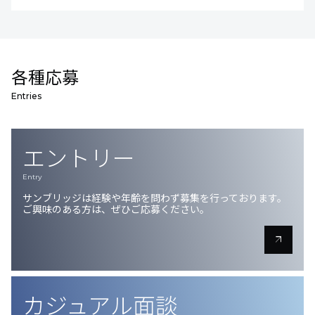
各種応募
Entries
エントリー
Entry
サンブリッジは経験や年齢を問わず募集を行っております。
ご興味のある方は、ぜひご応募ください。
arrow_outward
カジュアル面談