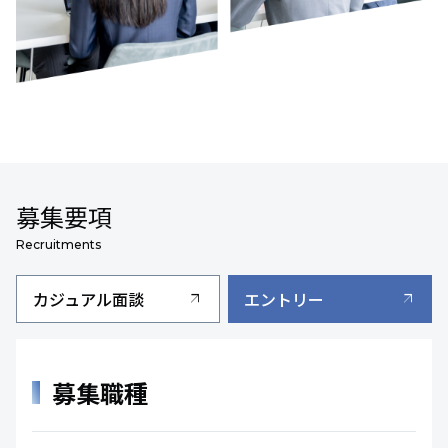
募集要項
Recruitments
カジュアル面談
エントリー
arrow_outward
arrow_outward
募集職種