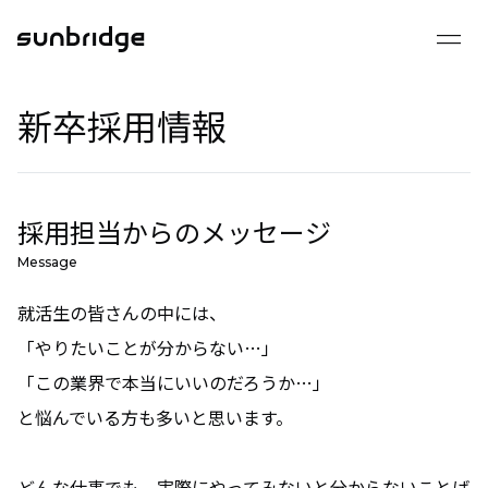
drag_handle
2025 採用サイト
新卒採用情報
会社を知る
事業を知る
組織を知る
採用担当からのメッセージ
数字で見るサンブリッジ
Message
就活生の皆さんの中には、
成長できる環境
「やりたいことが分からない…」
「この業界で本当にいいのだろうか…」
インタビュー
と悩んでいる方も多いと思います。
クロストーク
どんな仕事でも、実際にやってみないと分からないことば
メンバーインタビュー