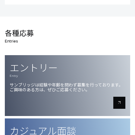
各種応募
Entries
エントリー
Entry
サンブリッジは経験や年齢を問わず募集を行っております。
ご興味のある方は、ぜひご応募ください。
arrow_outward
カジュアル面談