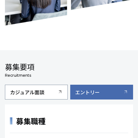
募集要項
Recruitments
カジュアル面談
エントリー
arrow_outward
arrow_outward
募集職種