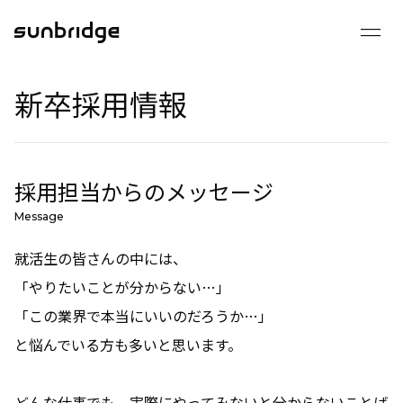
drag_handle
2025 採用サイト
新卒採用情報
会社を知る
事業を知る
組織を知る
採用担当からのメッセージ
数字で見るサンブリッジ
Message
就活生の皆さんの中には、
成長できる環境
「やりたいことが分からない…」
「この業界で本当にいいのだろうか…」
インタビュー
と悩んでいる方も多いと思います。
クロストーク
どんな仕事でも、実際にやってみないと分からないことば
メンバーインタビュー