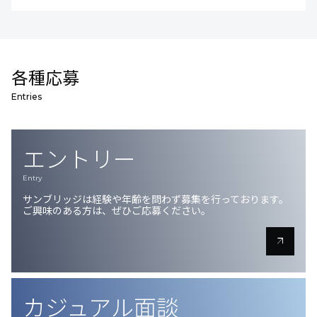
各種応募
Entries
エントリー
Entry
サンブリッジは経験や年齢を問わず募集を行っております。
ご興味のある方は、ぜひご応募ください。
arrow_outward
カジュアル面談