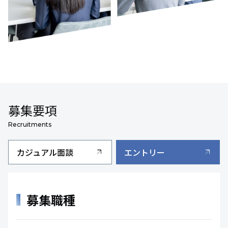
募集要項
Recruitments
カジュアル面談
エントリー
arrow_outward
arrow_outward
募集職種