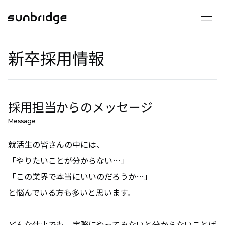
drag_handle
2025 採用サイト
新卒採用情報
会社を知る
事業を知る
組織を知る
採用担当からのメッセージ
数字で見るサンブリッジ
Message
就活生の皆さんの中には、
成長できる環境
「やりたいことが分からない…」
「この業界で本当にいいのだろうか…」
インタビュー
と悩んでいる方も多いと思います。
クロストーク
どんな仕事でも、実際にやってみないと分からないことば
メンバーインタビュー