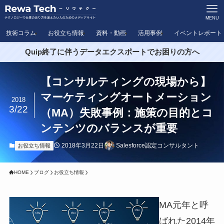
MENU
技術コラム
お役立ち情報
資料・動画
活用事例
イベントレポート
Quip終了に伴うデータエクスポートでお困りの方へ
【コンサルティングの現場から】
マーケティングオートメーション
2018
3/22
（MA）失敗事例：施策の目的とコ
ンテンツのバランスが重要
2018年3月22日
Salesforce認定コンサルタント
お役立ち情報
HOME
ブログ
お役立ち情報
MA元年と呼
ばれた2014年