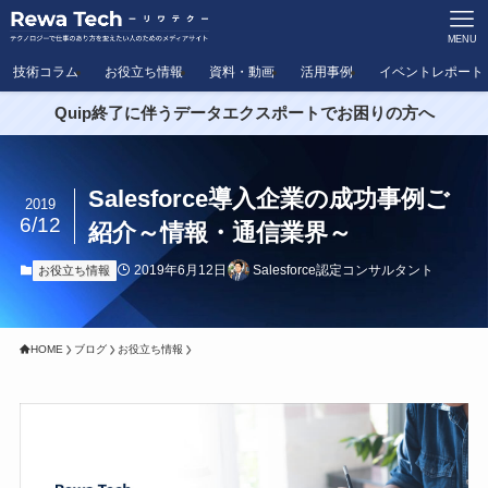
MENU
技術コラム
お役立ち情報
資料・動画
活用事例
イベントレポート
Quip終了に伴うデータエクスポートでお困りの方へ
Salesforce導入企業の成功事例ご
2019
6/12
紹介～情報・通信業界～
2019年6月12日
Salesforce認定コンサルタント
お役立ち情報
HOME
ブログ
お役立ち情報